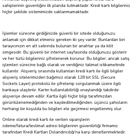
sahiplerinin güvenliğini ilk planda tutmaktadır. Kredi kartı bilgileriniz
hiçbir şekilde sistemimizde saklanmamaktadır.
İşlemler sürecine girdiğinizde güvenli bir sitede olduğunuzu
anlamak için dikkat etmeniz gereken iki şey vardır. Bunlardan biri
tarayıcınızın en alt satırında bulunan bir anahtar ya da kilit
simgesidir. Bu güvenli bir internet sayfasında olduğunuzu gösterir
ve her türlü bilgileriniz şifrelenerek korunur. Bu bilgiler, ancak satış
işlemleri sürecine bağlı olarak ve verdiğiniz talimat istikametinde
kullanılır. Alışveriş sırasında kullanılan kredi kartı ile ilgili bilgiler
alışveriş sitelerimizden bağımsız olarak 128 bit SSL (Secure
Sockets Layer) protokolü ile şifrelenip sorgulanmak üzere ilgili
bankaya ulaştırılır. Kartın kullanılabilirliği onaylandığı takdirde
alışverişe devam edilir. Kartla ilgili hiçbir bilgi tarafımızdan
görüntülenemediğinden ve kaydedilmediğinden, üçüncü şahısların
herhangi bir koşulda bu bilgileri ele geçirmesi engellenmiş olur.
Online olarak kredi kartı ile verilen siparişlerin
ödeme/fatura/teslimat adresi bilgilerinin güvenilirliği firmamiz
tarafından Kredi Kartları Dolandırıcılığı'na karşı denetlenmektedir.