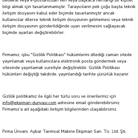
bellekte veya e-postanızdan veri veya başkaca herhangi bir kişisel
bilgi almak için tasarlanmamıştır. Tarayıcıların pek çoğu başta teknik
iletişim dosyasını kabul eder biçimde tasarlanmıştır ancak
kullanıcılar dilerse teknik iletişim dosyasının gelmemesi veya teknik
iletişim dosyasının gönderildiğinde uyarı verilmesini sağlayacak
biçimde ayarları değiştirebilirler.
Firmamız, işbu "Gizlilik Politikası" hükümlerini dilediği zaman sitede
yayınlamak veya kullanıcılara elektronik posta göndermek veya
sitesinde yayınlamak suretiyle değiştirebilir. Gizlilik Politikası
hükümleri değiştiği takdirde, yayınlandığı tarihte yürürlük kazanır.
Gizlilik politikamız ile ilgili her türlü soru ve önerileriniz için
info@ekipman-dunyasi.com
adresine email gönderebilirsiniz.
Firmamız’a ait aşağıdaki iletişim bilgilerinden ulaşabilirsiniz.
Firma Ünvanı: Aybar Tarımsal Makine Ekipman San. Tic. Ltd. Şti.