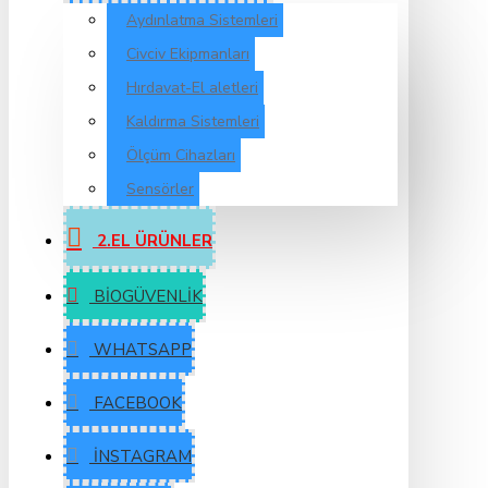
Aydınlatma Sistemleri
Civciv Ekipmanları
Hırdavat-El aletleri
Kaldırma Sistemleri
Ölçüm Cihazları
Sensörler
2.EL ÜRÜNLER
BIOGÜVENLIK
WHATSAPP
FACEBOOK
İNSTAGRAM