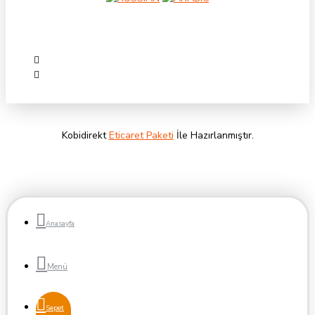
alıcı ve satıcı birbirini daha rahat anlar ve ihtiyaçlar kolay çözüme
ulaşır. Son kullanıcının elinde kalan fazladan malzemyide ücretsiz
ilan vererek satması kolaylaşır ve fazladan ekipmanını ekonomiye
kazandırmış olur. Son kullanıcı karmaşık sistemler içinde boğulmaz.
Satıcı da yine hedef kitlesine ilanı kaybolmadan rahat ulaşır.
Kobidirekt
Eticaret Paketi
İle Hazırlanmıştır.
Anasayfa
Sepet