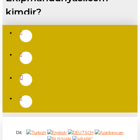
kimdir?
Ekipman dünyası sektörel bazda ve sektörel olarak özel alt
başlıklarda biraz daha özele inerek, ekipman tedariği ve ikinci el
ekipman alınıp satımını kolaylaştırmak amaçı ila yayın hayatına
başlamıştır. uzun yılların vermiş olduğu ekipman tedarik süreç
deneyimleri ve sektörlerin gereksiz karmaşık sistemlerden
arındırılarak basit ve etkili bir çatı altında toplanması ve biribirini
daha iyi anlayanların daha rahat alış-veriş yaptığı bir ortam
oluşturma arzusundadır.
Endüstriyel tavukçuluk, broiler ekipmanları, etçi tavuk
malzemeleri, hindi ekipmanları ve kanatlı sektöründeki tüm
kümes ekipmanları ile başlayıp sonrasında diğer sektöe
ekipmanları da eklenerek devam edecektir.
Neden Kullanırız?
Dil:
Sebep çok basit aynı sektör içindeki ister yeni ister ikinci el olsun