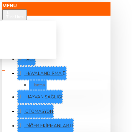
MENU
TL
Türk Lirası
YEMLEME
SULAMA
SILO
HAVALANDIRMA
Isıtma
HAYVAN SAĞLIĞI
OTOMASYON
DIĞER EKIPMANLAR