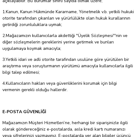
açıklayabilir. Bu durumlar sınırlı sayıda olmak üzere;
1.Kanun, Kanun Hükmünde Kararname, Yönetmelik v.b. yetkili hukuki
otorite tarafından çıkarılan ve yürürlülükte olan hukuk kurallarının
getirdiği zorunluluklara uymak;
2.Mağazamızın kullanıcılarla akdettiği "Üyelik Sözleşmesi"'nin ve
diğer sözleşmelerin gereklerini yerine getirmek ve bunları
uygulamaya koymak amacıyla;
3.Yetkili idari ve adli otorite tarafından usulüne göre yürütülen bir
araştırma veya soruşturmanın yürütümü amacıyla kullanıcılarla ilgili
bilgi talep edilmesi;
4.Kullanıcıların hakları veya güvenliklerini korumak için bilgi
vermenin gerekli olduğu hallerdir.
E-POSTA GÜVENLİĞİ
Mağazamızın Müşteri Hizmetleri’ne, herhangi bir siparişinizle ilgili
olarak göndereceğiniz e-postalarda, asla kredi kartı numaranızı
veya şifrelerinizi yazmayınız. E-postalarda yer alan bilgiler üçüncü