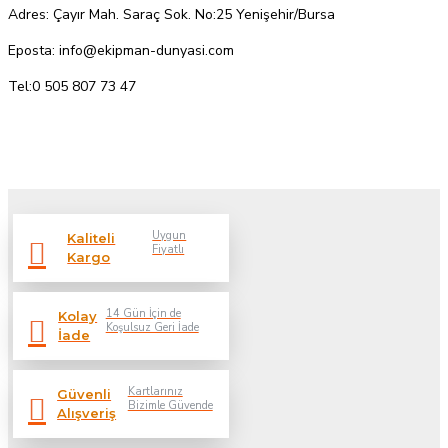
Adres: Çayır Mah. Saraç Sok. No:25 Yenişehir/Bursa
Eposta: info@ekipman-dunyasi.com
Tel:0 505 807 73 47
Uygun
Kaliteli
Fiyatlı
Kargo
14 Gün İçin de
Kolay
Koşulsuz Geri İade
İade
Kartlarınız
Güvenli
Bizimle Güvende
Alışveriş