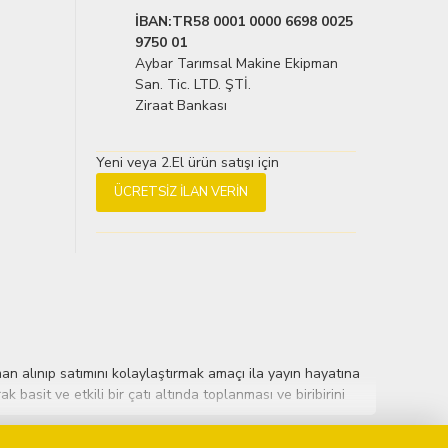
İBAN:TR58 0001 0000 6698 0025
9750 01
Aybar Tarımsal Makine Ekipman
San. Tic. LTD. ŞTİ.
Ziraat Bankası
Yeni veya 2.El ürün satışı için
ÜCRETSIZ İLAN VERIN
an alınıp satımını kolaylaştırmak amaçı ila yayın hayatına
basit ve etkili bir çatı altında toplanması ve biribirini