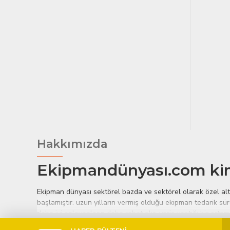
Hakkımızda
Ekipmandünyası.com ki
Ekipman dünyası sektörel bazda ve sektörel olarak özel alt b
başlamıştır. uzun yılların vermiş olduğu ekipman tedarik süre
daha iyi anlayanların daha rahat alış-veriş yaptığı bir ort