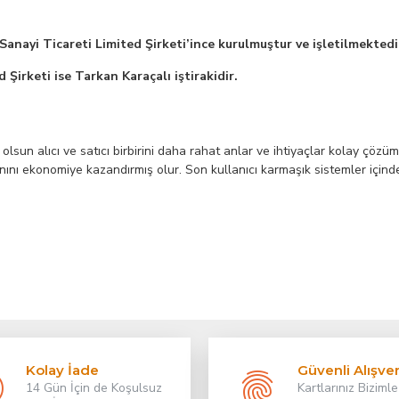
ayi Ticareti Limited Şirketi’ince kurulmuştur ve işletilmektedi
Şirketi ise Tarkan Karaçalı iştirakidir.
el olsun alıcı ve satıcı birbirini daha rahat anlar ve ihtiyaçlar kolay çö
ını ekonomiye kazandırmış olur. Son kullanıcı karmaşık sistemler içinde
Kolay İade
Güvenli Alışver
14 Gün İçin de Koşulsuz
Kartlarınız Bizimle