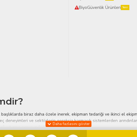
BiyoGüvenlik Ürünleri
Yeni
mdir?
aşlıklarda biraz daha özele inerek, ekipman tedariği ve ikinci el ekipm
ç deneyimleri ve sektörlerin gereksiz karmaşık sistemlerden arındırılarak 
am oluşturma arzusundadır.