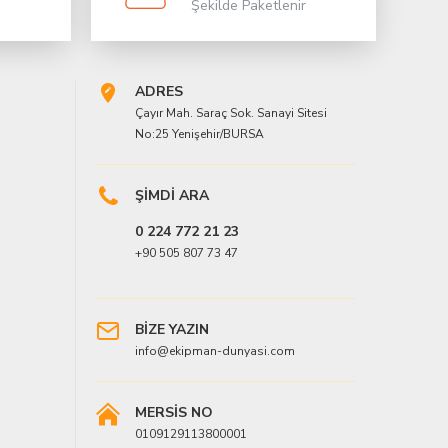
Şekilde Paketlenir
ADRES
Çayır Mah. Saraç Sok. Sanayi Sitesi
No:25 Yenişehir/BURSA
ŞİMDİ ARA
0 224 772 21 23
+90 505 807 73 47
BİZE YAZIN
info@ekipman-dunyasi.com
MERSİS NO
0109129113800001