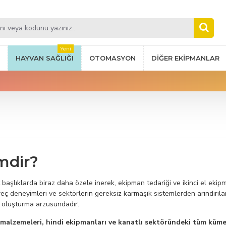
Yeni
HAYVAN SAĞLIĞI
OTOMASYON
DIĞER EKIPMANLAR
mdir?
aşlıklarda biraz daha özele inerek, ekipman tedariği ve ikinci el ekipm
ç deneyimleri ve sektörlerin gereksiz karmaşık sistemlerden arındırılarak 
am oluşturma arzusundadır.
k malzemeleri, hindi ekipmanları ve kanatlı sektöründeki tüm küme