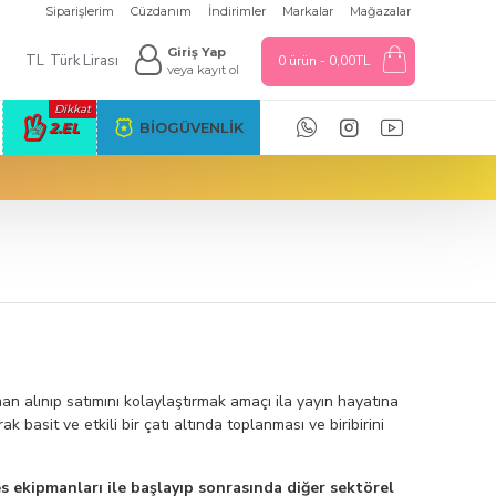
Siparişlerim
Cüzdanım
İndirimler
Markalar
Mağazalar
Giriş Yap
TL
Türk Lirası
0 ürün - 0,00TL
veya kayıt ol
Dikkat
2.EL
BIOGÜVENLIK
an alınıp satımını kolaylaştırmak amaçı ila yayın hayatına
basit ve etkili bir çatı altında toplanması ve biribirini
s ekipmanları ile başlayıp sonrasında diğer sektörel