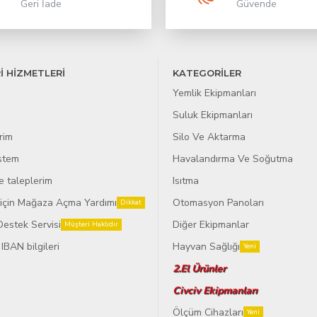
Geri İade
Güvende
İ HİZMETLERİ
KATEGORİLER
Yemlik Ekipmanları
Suluk Ekipmanları
rim
Silo Ve Aktarma
istem
Havalandırma Ve Soğutma
e taleplerim
Isıtma
r için Mağaza Açma Yardımı
Otomasyon Panoları
Dikkat
Destek Servisi
Diğer Ekipmanlar
Müşteri Haklıdır
IBAN bilgileri
Hayvan Sağlığı
Yeni
2.El Ürünler
Civciv Ekipmanları
Ölçüm Cihazları
Yeni