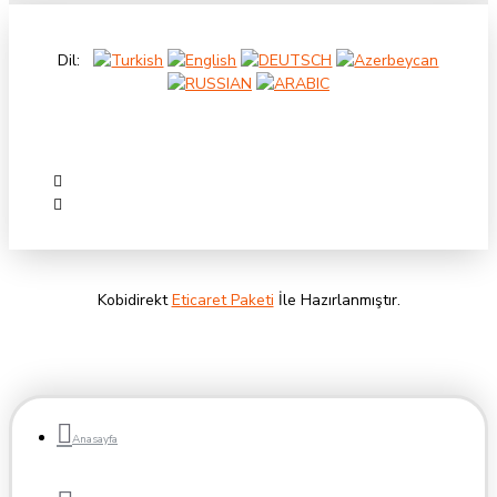
Neden Kullanırız?
Dil:
Sebep çok basit aynı sektör içindeki ister yeni ister ikinci el olsun
alıcı ve satıcı birbirini daha rahat anlar ve ihtiyaçlar kolay çözüme
ulaşır. Son kullanıcının elinde kalan fazladan malzemyide ücretsiz
ilan vererek satması kolaylaşır ve fazladan ekipmanını ekonomiye
kazandırmış olur. Son kullanıcı karmaşık sistemler içinde boğulmaz.
Satıcı da yine hedef kitlesine ilanı kaybolmadan rahat ulaşır.
Kobidirekt
Eticaret Paketi
İle Hazırlanmıştır.
Anasayfa