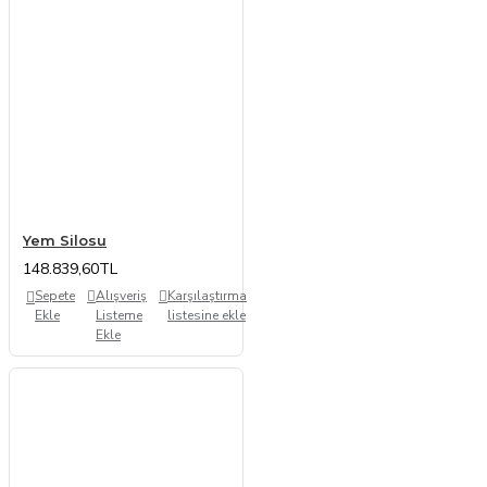
Yem Silosu
148.839,60TL
Sepete
Alışveriş
Karşılaştırma
Ekle
Listeme
listesine ekle
Ekle