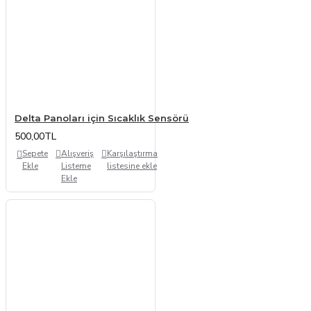
Delta Panoları için Sıcaklık Sensörü
500,00TL
Sepete
Alışveriş
Karşılaştırma
Ekle
Listeme
listesine ekle
Ekle