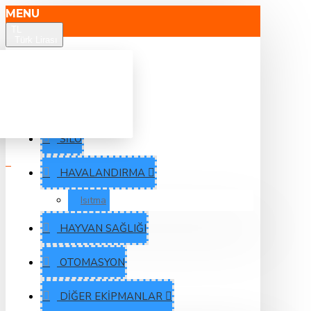
MENU
TL
Türk Lirası
YEMLEME
SULAMA
SILO
HAVALANDIRMA
Isıtma
HAYVAN SAĞLIĞI
OTOMASYON
DIĞER EKIPMANLAR