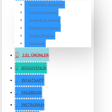
Aydınlatma Sistemleri
Civciv Ekipmanları
Hırdavat-El aletleri
Kaldırma Sistemleri
Ölçüm Cihazları
Sensörler
2.EL ÜRÜNLER
BIOGÜVENLIK
WHATSAPP
FACEBOOK
İNSTAGRAM