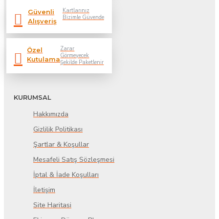
Kartlarınız
Güvenli
Bizimle Güvende
Alışveriş
Zarar
Özel
Görmeyecek
Kutulama
Şekilde Paketlenir
KURUMSAL
Hakkımızda
Gizlilik Politikası
Şartlar & Koşullar
Mesafeli Satış Sözleşmesi
İptal & İade Koşulları
İletişim
Site Haritasi