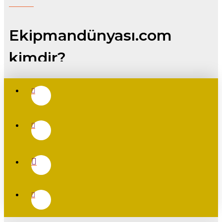
Ekipmandünyası.com
kimdir?
Ekipman dünyası sektörel bazda ve sektörel olarak özel alt
başlıklarda biraz daha özele inerek, ekipman tedariği ve ikinci el
ekipman alınıp satımını kolaylaştırmak amaçı ila yayın hayatına
başlamıştır. uzun yılların vermiş olduğu ekipman tedarik süreç
deneyimleri ve sektörlerin gereksiz karmaşık sistemlerden
arındırılarak basit ve etkili bir çatı altında toplanması ve biribirini
daha iyi anlayanların daha rahat alış-veriş yaptığı bir ortam
oluşturma arzusundadır.
Endüstriyel tavukçuluk, broiler ekipmanları, etçi tavuk
malzemeleri, hindi ekipmanları ve kanatlı sektöründeki tüm
kümes ekipmanları ile başlayıp sonrasında diğer sektöe
ekipmanları da eklenerek devam edecektir.