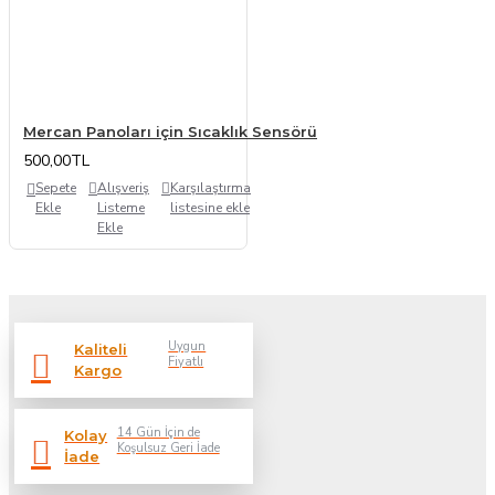
Mercan Panoları için Sıcaklık Sensörü
500,00TL
Sepete
Alışveriş
Karşılaştırma
Ekle
Listeme
listesine ekle
Ekle
Uygun
Kaliteli
Fiyatlı
Kargo
14 Gün İçin de
Kolay
Koşulsuz Geri İade
İade