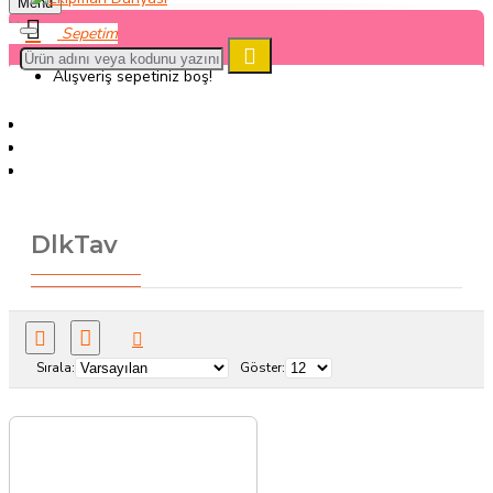
Menu
Alışveriş sepetiniz boş!
Markalar
DlkTav
DlkTav
Sırala:
Göster: