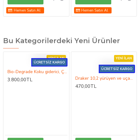
Hemen Satın Al
Hemen Satın Al
Bu Kategorilerdeki Yeni Ürünler
YENI İLAN
YENI İLAN
ÜCRETSİZ KARGO
ÜCRETSİZ KARGO
Bio-Degrade Koku giderici, Çürüme hızlandırıcı.
Draker 10,2 yürüyen ve uçan böçek ve haşereler ile mücadele
3.800,00TL
470,00TL