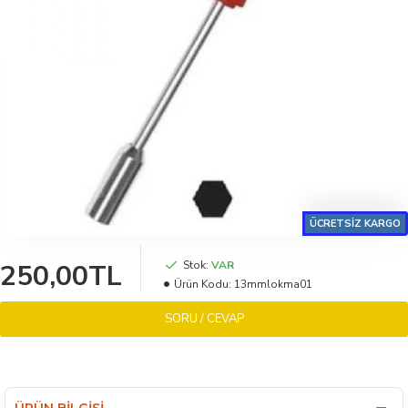
ÜCRETSİZ KARGO
250,00TL
Stok:
VAR
Ürün Kodu:
13mmlokma01
SORU / CEVAP