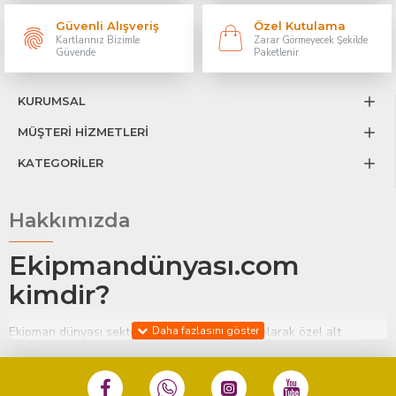
Güvenli Alışveriş
Özel Kutulama
Kartlarınız Bizimle
Zarar Görmeyecek Şekilde
Güvende
Paketlenir
KURUMSAL
MÜŞTERİ HİZMETLERİ
KATEGORİLER
Hakkımızda
Ekipmandünyası.com
kimdir?
Ekipman dünyası sektörel bazda ve sektörel olarak özel alt
başlıklarda biraz daha özele inerek, ekipman tedariği ve ikinci el
ekipman alınıp satımını kolaylaştırmak amaçı ila yayın hayatına
başlamıştır. uzun yılların vermiş olduğu ekipman tedarik süreç