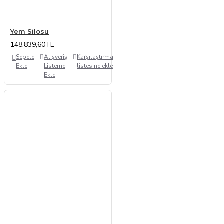
Yem Silosu
148.839,60TL
Sepete
Alışveriş
Karşılaştırma
Ekle
Listeme
listesine ekle
Ekle