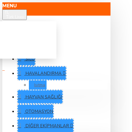
MENU
TL
Türk Lirası
YEMLEME
SULAMA
SILO
HAVALANDIRMA
Isıtma
HAYVAN SAĞLIĞI
OTOMASYON
DIĞER EKIPMANLAR