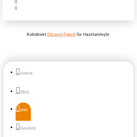
Satıcı da yine hedef kitlesine ilanı kaybolmadan rahat ulaşır.
Kobidirekt
Eticaret Paketi
İle Hazırlanmıştır.
Anasayfa
Sepet
Favorilerim