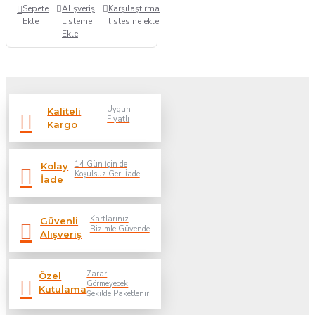
Sepete
Alışveriş
Karşılaştırma
Ekle
Listeme
listesine ekle
Ekle
Uygun
Kaliteli
Fiyatlı
Kargo
14 Gün İçin de
Kolay
Koşulsuz Geri İade
İade
Kartlarınız
Güvenli
Bizimle Güvende
Alışveriş
Zarar
Özel
Görmeyecek
Kutulama
Şekilde Paketlenir