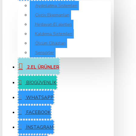
Aydınlatma Sistemleri
Civciv Ekipmanları
Hırdavat-El aletleri
Kaldırma Sistemleri
Ölçüm Cihazları
Sensörler
2.EL ÜRÜNLER
BIOGÜVENLIK
WHATSAPP
FACEBOOK
İNSTAGRAM