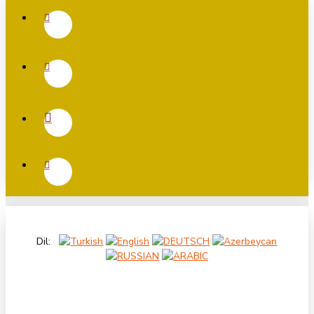
Ekipman dünyası sektörel bazda ve sektörel olarak özel alt
başlıklarda biraz daha özele inerek, ekipman tedariği ve ikinci el
ekipman alınıp satımını kolaylaştırmak amaçı ila yayın hayatına
başlamıştır. uzun yılların vermiş olduğu ekipman tedarik süreç
deneyimleri ve sektörlerin gereksiz karmaşık sistemlerden
arındırılarak basit ve etkili bir çatı altında toplanması ve biribirini
daha iyi anlayanların daha rahat alış-veriş yaptığı bir ortam
oluşturma arzusundadır.
Endüstriyel tavukçuluk, broiler ekipmanları, etçi tavuk
malzemeleri, hindi ekipmanları ve kanatlı sektöründeki tüm
kümes ekipmanları ile başlayıp sonrasında diğer sektöe
ekipmanları da eklenerek devam edecektir.
Neden Kullanırız?
Dil:
Sebep çok basit aynı sektör içindeki ister yeni ister ikinci el olsun
alıcı ve satıcı birbirini daha rahat anlar ve ihtiyaçlar kolay çözüme
ulaşır. Son kullanıcının elinde kalan fazladan malzemyide ücretsiz
ilan vererek satması kolaylaşır ve fazladan ekipmanını ekonomiye
kazandırmış olur. Son kullanıcı karmaşık sistemler içinde boğulmaz.