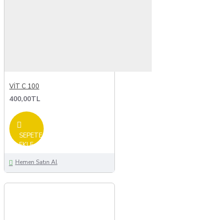
VİT C 100
400,00TL
SEPETE
EKLE
Hemen Satın Al