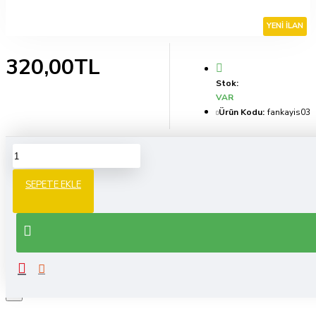
YENI İLAN
320,00TL
Stok:
VAR
Ürün Kodu:
fankayis03
SORU / CEVAP
SEPETE EKLE
SORU SOR
Lütfen cevap göndermek için
Giriş Yap
×