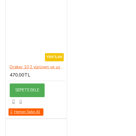
YENI İLAN
Draker 10,2 yürüyen ve uçan böçek ve haşereler ile mücadele
470,00TL
SEPETE EKLE
Hemen Satın Al