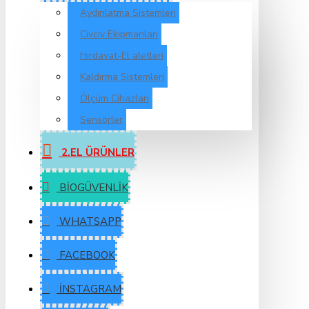
Aydınlatma Sistemleri
Civciv Ekipmanları
Hırdavat-El aletleri
Kaldırma Sistemleri
Ölçüm Cihazları
Sensörler
2.EL ÜRÜNLER
BIOGÜVENLIK
WHATSAPP
FACEBOOK
İNSTAGRAM