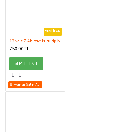
YENI İLAN
12 volt 7 Ah ttec kuru tip bakımsız Akü
750,00TL
SEPETE EKLE
Hemen Satın Al