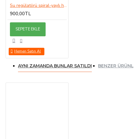
Su regülatörü spiral-yaylı hortumu
900,00TL
SEPETE EKLE
Hemen Satın Al
AYNI ZAMANDA BUNLAR SATILDI
BENZER ÜRÜNLE