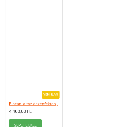
YENI İLAN
Biocan-a toz dezenfektan, bakterisit, virüsit, fungusit 5Kg
4.400,00TL
SEPETE EKLE