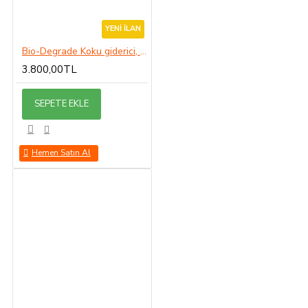
YENI İLAN
Bio-Degrade Koku giderici, Çürüme hızlandırıcı.
3.800,00TL
SEPETE EKLE
Hemen Satın Al