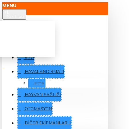
MENU
TL
Türk Lirası
YEMLEME
SULAMA
SILO
HAVALANDIRMA
Isıtma
HAYVAN SAĞLIĞI
OTOMASYON
DIĞER EKIPMANLAR