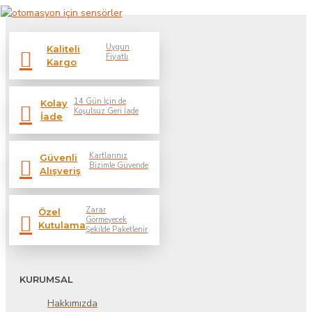
Uygun
Kaliteli
Fiyatlı
Kargo
14 Gün İçin de
Kolay
Koşulsuz Geri İade
İade
Kartlarınız
Güvenli
Bizimle Güvende
Alışveriş
Zarar
Özel
Görmeyecek
Kutulama
Şekilde Paketlenir
KURUMSAL
Hakkımızda