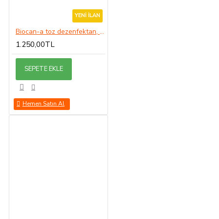
YENI İLAN
Biocan-a toz dezenfektan, bakterisit, virüsit, fungusit 1Kg
1.250,00TL
SEPETE EKLE
Hemen Satın Al