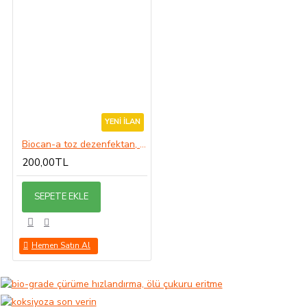
YENI İLAN
Biocan-a toz dezenfektan, bakterisit, virüsit, fungusit 50gr
200,00TL
SEPETE EKLE
Hemen Satın Al